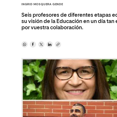
Ciencias de la Salud
Ingeniería y Tecnología
Grupo Educativo Proeduca
INGRID MOSQUERA GENDE
Ciencias Sociales
Diseño
Seis profesores de diferentes etapas 
Humanidades
Ciencias de la Salud
su visión de la Educación en un día tan
por vuestra colaboración.
Artes
Ciencias Sociales
Música
Humanidades
Artes
Música