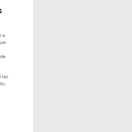
s
r a
que
 de
 las
do,