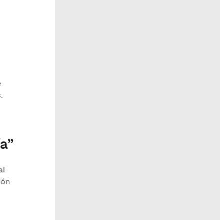
e
.
ía”
al
ión