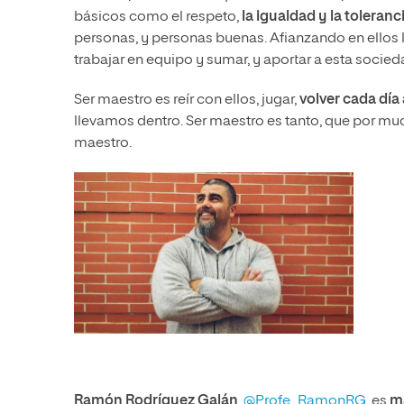
básicos como el respeto,
la igualdad y la toleranc
personas, y personas buenas. Afianzando en ellos la 
trabajar en equipo y sumar, y aportar a esta socied
Ser maestro es reír con ellos, jugar,
volver cada día 
llevamos dentro. Ser maestro es tanto, que por muc
maestro.
Ramón Rodríguez Galán
,
@Profe_RamonRG
, es
m