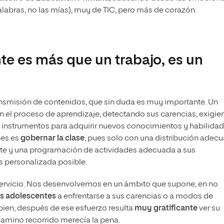
palabras, no las mías), muy de TIC, pero más de corazón.
te es más que un trabajo, es un
ansmisión de contenidos, que sin duda es muy importante. Un
n el proceso de aprendizaje, detectando sus carencias, exigi
instrumentos para adquirir nuevos conocimientos y habilidad
nes es
gobernar la clase
, pues solo con una distribución adec
nte y una programación de actividades adecuada a sus
 personalizada posible.
 servicio. Nos desenvolvemos en un ámbito que supone, en no
los adolescentes
a enfrentarse a sus carencias o a modos de
ien, después de ese esfuerzo resulta
muy gratificante
ver su
camino recorrido merecía la pena.