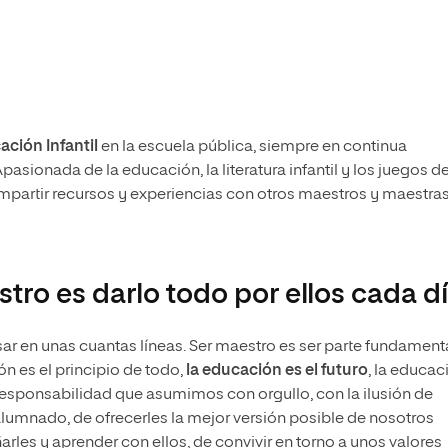
ción Infantil
en la escuela pública, siempre en continua
asionada de la educación, la literatura infantil y los juegos d
compartir recursos y experiencias con otros maestros y maestras
ro es darlo todo por ellos cada d
r en unas cuantas líneas. Ser maestro es ser parte fundament
ón es el principio de todo,
la educación es el futuro
, la educac
esponsabilidad que asumimos con orgullo, con la ilusión de
alumnado, de ofrecerles la mejor versión posible de nosotros
rles y aprender con ellos, de convivir en torno a unos valores