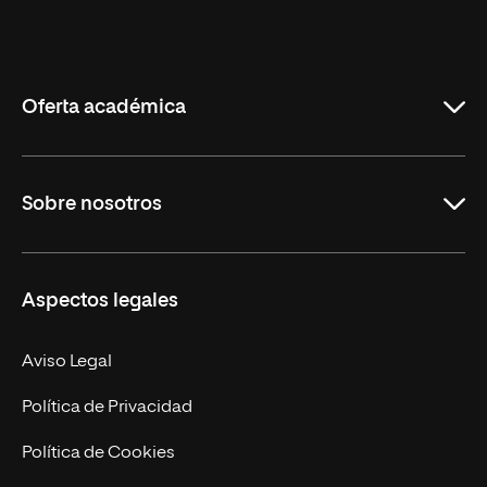
Universidad
Internacional
de
La
Rioja
Oferta académica
Educación
Sobre nosotros
Derecho
Ciencias de la Seguridad
Misión y Valores
Aspectos legales
Empresa
Nuestro Equipo
MBA
Contacto
Aviso Legal
Marketing y Comunicación
Política de Privacidad
Ingeniería
Política de Cookies