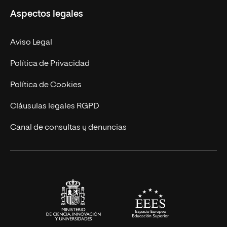
Aspectos legales
Empresa
Nuestro Equipo
MBA
Contacto
Aviso Legal
Marketing y Comunicación
Política de Privacidad
Ingeniería
Política de Cookies
Diseño
Cláusulas legales RGPD
Ciencias de la Salud
Canal de consultas y denuncias
Artes y Humanidades