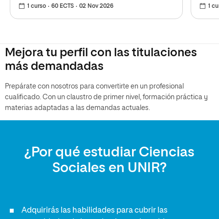
1 curso
60 ECTS
02 Nov 2026
1 cu
Mejora tu perfil con las titulaciones
más demandadas
Prepárate con nosotros para convertirte en un profesional
cualificado. Con un claustro de primer nivel, formación práctica y
materias adaptadas a las demandas actuales.
¿Por qué estudiar Ciencias
Sociales en UNIR?
Adquirirás las habilidades para cubrir las