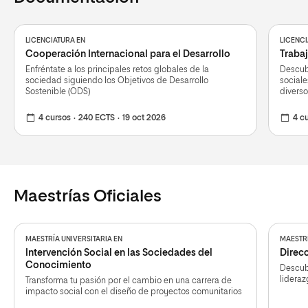
LICENCIATURA EN
LICENCI
Cooperación Internacional para el Desarrollo
Trabaj
Enfréntate a los principales retos globales de la
Descub
sociedad siguiendo los Objetivos de Desarrollo
sociale
Sostenible (ODS)
divers
4 cursos
240 ECTS
19 oct 2026
4 c
Maestrías Oficiales
MAESTRÍA UNIVERSITARIA EN
MAESTRÍ
Intervención Social en las Sociedades del
Direcc
Conocimiento
Descub
lideraz
Transforma tu pasión por el cambio en una carrera de
impacto social con el diseño de proyectos comunitarios