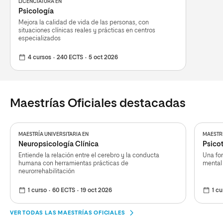
LICENCIATURA EN
Psicología
Mejora la calidad de vida de las personas, con
situaciones clínicas reales y prácticas en centros
especializados
4 cursos
240 ECTS
5 oct 2026
Maestrías Oficiales destacadas
MAESTRÍA UNIVERSITARIA EN
MAESTRÍ
Neuropsicología Clínica
Psicot
Entiende la relación entre el cerebro y la conducta
Una for
humana con herramientas prácticas de
mental 
neurorrehabilitación
1 curso
60 ECTS
19 oct 2026
1 cu
VER TODAS LAS MAESTRÍAS OFICIALES