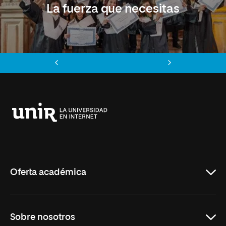
La fuerza que necesitas
Anterior
Siguiente
Universidad
Internacional
de
La
Rioja
Oferta académica
Educación
Sobre nosotros
Derecho