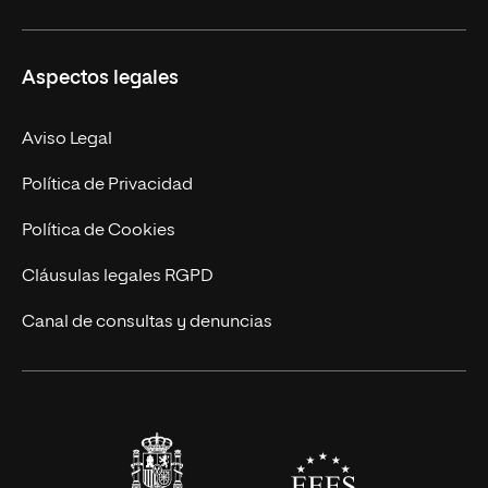
Ciencias de la Seguridad
Misión y Valores
Aspectos legales
Empresa
Nuestro Equipo
MBA
Contacto
Aviso Legal
Marketing y Comunicación
Política de Privacidad
Ingeniería
Política de Cookies
Diseño
Cláusulas legales RGPD
Ciencias de la Salud
Canal de consultas y denuncias
Artes y Humanidades