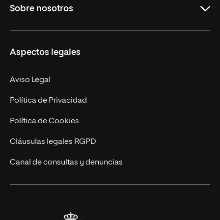
Sobre nosotros
Derecho
Ciencias de la Seguridad
Misión y Valores
Aspectos legales
Empresa
Nuestro Equipo
MBA
Contacto
Aviso Legal
Marketing y Comunicación
Política de Privacidad
Ingeniería
Política de Cookies
Diseño
Cláusulas legales RGPD
Ciencias de la Salud
Canal de consultas y denuncias
Artes y Humanidades