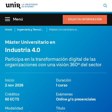
Menú
SOLICITA INFORMACIÓN
Inicio
Ingeniería y Tecnología
Máster Universitario en Industria 4.0
Máster Universitario en
Industria 4.0
Participa en la transformación digital de las
organizaciones con una visión 360º del sector
Inicio
Duración
2 nov 2026
1 curso
Créditos
Exámenes
60 ECTS
Online y/o presenciales
Modalidad
Título