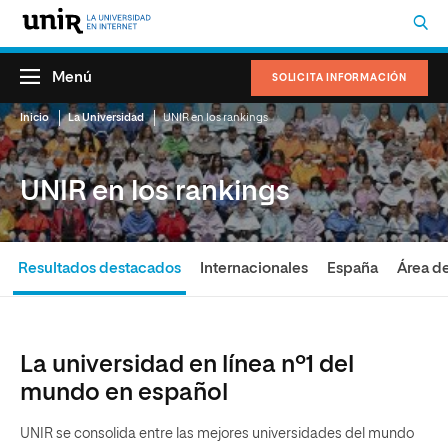
Menú
SOLICITA INFORMACIÓN
Inicio
La Universidad
UNIR en los rankings
UNIR en los rankings
Resultados destacados
Internacionales
España
Área d
L
a universidad en línea nº1 del
mundo en español
UNIR se consolida entre las mejores universidades del mundo