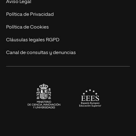
Contacto
Aviso Legal
Marketing y Comunicación
Política de Privacidad
Ingeniería
Política de Cookies
Diseño
Cláusulas legales RGPD
Ciencias de la Salud
Canal de consultas y denuncias
Artes y Humanidades