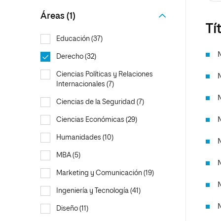
Ciencias de la Salud
Ingeniería y Tecnología
Grupo Educativo Proeduca
Áreas (1)
Ciencias Sociales
Diseño
Tí
Humanidades
Ciencias de la Salud
Educación (37)
Artes
Ciencias Sociales
Derecho (32)
Música
Humanidades
Ciencias Políticas y Relaciones
Internacionales (7)
Artes
Ciencias de la Seguridad (7)
Música
Ciencias Económicas (29)
Humanidades (10)
MBA (5)
Marketing y Comunicación (19)
Ingeniería y Tecnología (41)
Diseño (11)