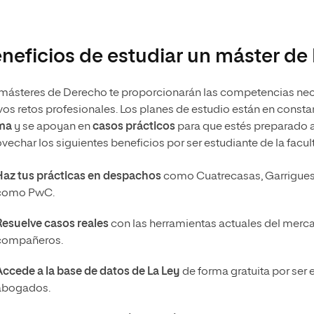
neficios de estudiar un máster d
másteres de Derecho te proporcionarán las competencias nec
os retos profesionales. Los planes de estudio están en consta
ima
y se apoyan en
casos prácticos
para que estés preparado a
vechar los siguientes beneficios por ser estudiante de la facu
Haz tus prácticas en despachos
como Cuatrecasas, Garrigues,
como PwC.
Resuelve casos reales
con las herramientas actuales del merc
compañeros.
Accede a la base de datos de La Ley
de forma gratuita por ser
abogados.