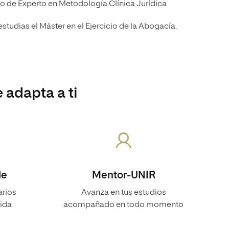
ulo de Experto en Metodología Clínica Jurídica
i estudias el Máster en el Ejercicio de la Abogacía.
 adapta a ti
le
Mentor-UNIR
arios
Avanza en tus estudios
vida
acompañado en todo momento