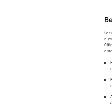
Be
Los 
nuev
últ
apro