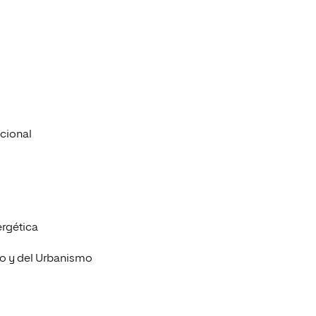
acional
ergética
rio y del Urbanismo