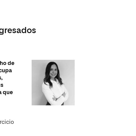
egresados
cho de
ocupa
s,
us
a que
rcicio