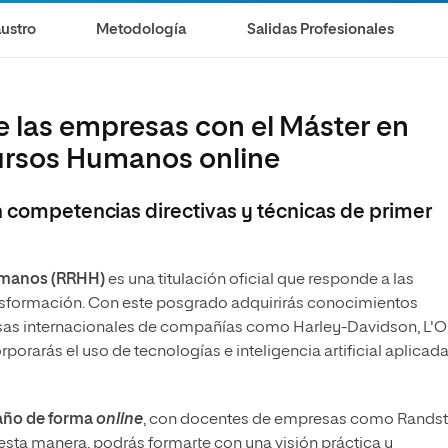
Maestría Universitaria en Dirección Comercial y
ustro
Metodología
Salidas Profesionales
Ventas
de las empresas con el Máster en
ursos Humanos online
on competencias directivas y técnicas de primer
Humanos (RRHH)
es una titulación oficial que responde a las
nsformación. Con este posgrado adquirirás conocimientos
as internacionales de compañías como Harley-Davidson, L'O
porarás el uso de tecnologías e inteligencia artificial aplicada
año de forma
online
, con docentes de empresas como Randst
 esta manera, podrás formarte con una visión práctica y