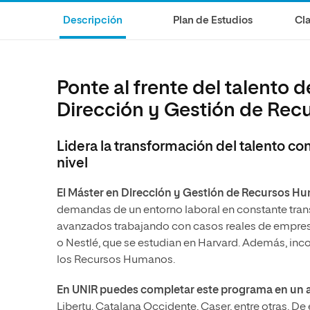
Ciencias de la Salud
Ingeniería y Tecnología
Grupo Educativo Proeduca
Descripción
Plan de Estudios
Cla
Ciencias Sociales
Diseño
Humanidades
Ciencias de la Salud
Artes
Ciencias Sociales
Ponte al frente del talento 
Música
Humanidades
Dirección y Gestión de Rec
Artes
Lidera la transformación del talento c
Música
nivel
El Máster en Dirección y Gestión de Recursos 
demandas de un entorno laboral en constante tra
avanzados trabajando con casos reales de empres
o Nestlé, que se estudian en Harvard. Además, incor
los Recursos Humanos.
En UNIR puedes completar este programa en un 
Liberty, Catalana Occidente, Caser, entre otras. De