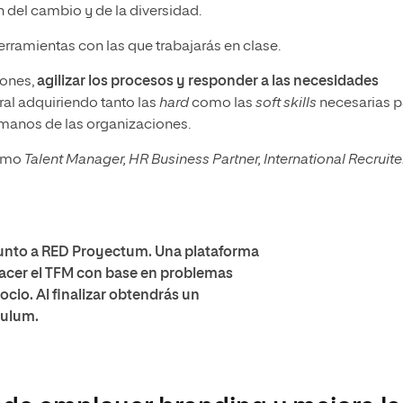
ón del cambio y de la diversidad.
erramientas con las que trabajarás en clase.
iones,
agilizar los procesos y responder a las necesidades
ral adquiriendo tanto las
hard
como las
soft skills
necesarias p
Humanos de las organizaciones.
omo
Talent Manager, HR Business Partner, International Recruite
junto a RED Proyectum. Una plataforma
hacer el TFM con base en problemas
ocio. Al finalizar obtendrás un
culum.