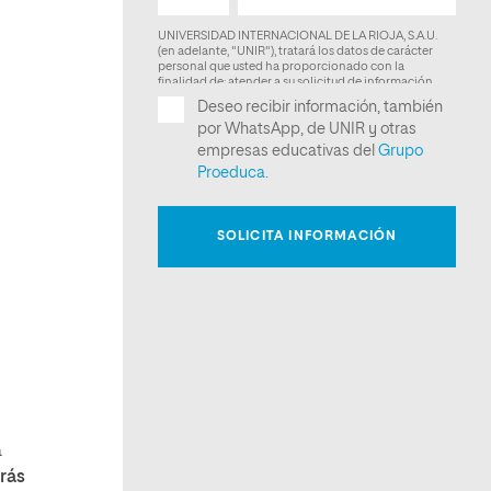
a
rás