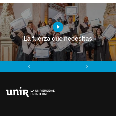
La fuerza que necesitas
Anterior
Siguiente
Universidad
Internacional
de
La