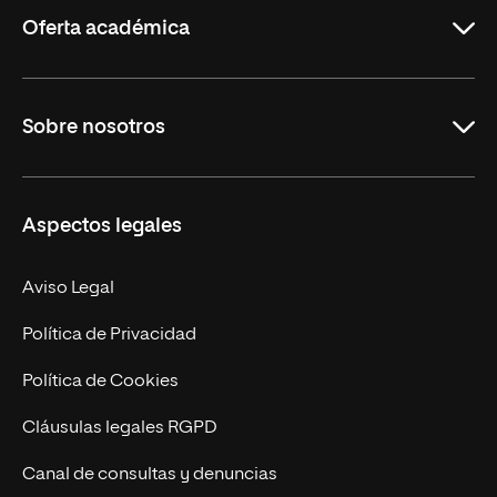
Rioja
Oferta académica
Educación
Sobre nosotros
Derecho
Ciencias de la Seguridad
Misión y Valores
Aspectos legales
Empresa
Nuestro Equipo
MBA
Contacto
Aviso Legal
Marketing y Comunicación
Política de Privacidad
Ingeniería
Política de Cookies
Diseño
Cláusulas legales RGPD
Ciencias de la Salud
Canal de consultas y denuncias