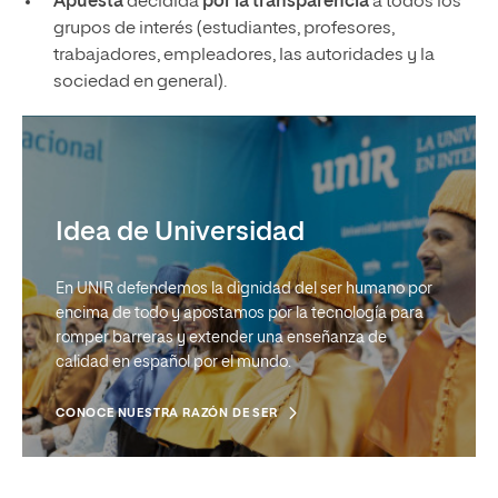
Apuesta
decidida
por la transparencia
a todos los
grupos de interés (estudiantes, profesores,
trabajadores, empleadores, las autoridades y la
sociedad en general).
Idea de Universidad
En UNIR defendemos la dignidad del ser humano por
encima de todo y apostamos por la tecnología para
romper barreras y extender una enseñanza de
calidad en español por el mundo.
CONOCE NUESTRA RAZÓN DE SER