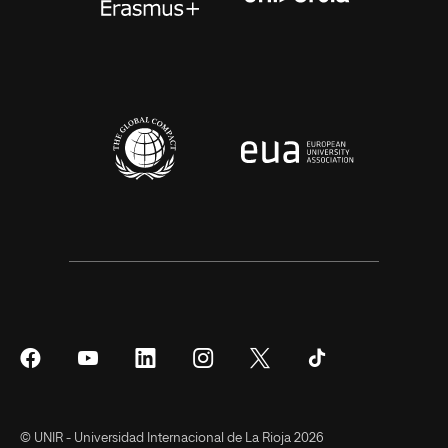
Síguenos
Síguenos
Síguenos
Síguenos
Síguenos
Síguenos
en
en
en
en
en
en
Facebook
YouTube
LinkedIn
Instagram
Twitter
Tiktok
© UNIR - Universidad Internacional de La Rioja 2026