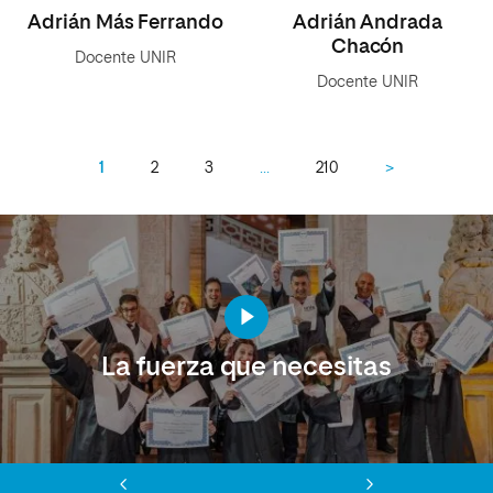
Adrián Más Ferrando
Adrián Andrada
Chacón
Docente UNIR
Docente UNIR
1
2
3
…
210
>
La fuerza que necesitas