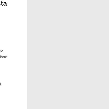
cta
de
visan
d