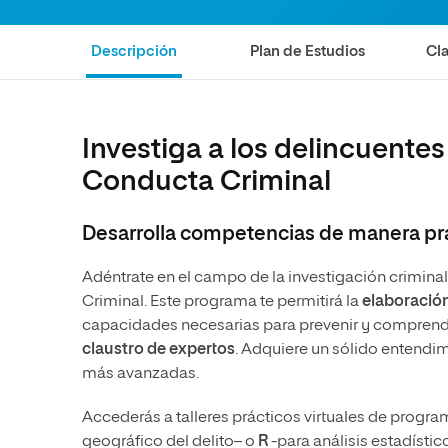
Ciencias de la Salud
Ingeniería y Tecnología
Grupo Educativo Proeduca
Ciencias Sociales
Diseño
Descripción
Plan de Estudios
Cla
Humanidades
Ciencias de la Salud
Artes
Ciencias Sociales
Investiga a los delincuentes
Música
Humanidades
Conducta Criminal
Artes
Música
Desarrolla competencias de manera pr
Adéntrate en el campo de la investigación criminal
Criminal. Este programa te permitirá la
elaboración
capacidades necesarias para prevenir y comprend
claustro de expertos
. Adquiere un sólido entendimi
más avanzadas.
Accederás a talleres prácticos virtuales de prog
geográfico del delito– o
R
-para análisis estadísti