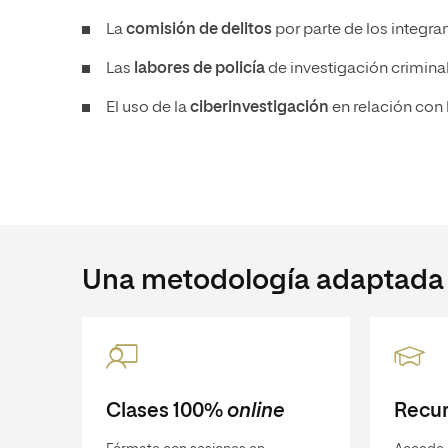
La
comisión de delitos
por parte de los integra
Las
labores de policía
de investigación criminal 
El uso de la
ciberinvestigación
en relación con 
Una metodología adaptada a
Clases 100%
online
Recur