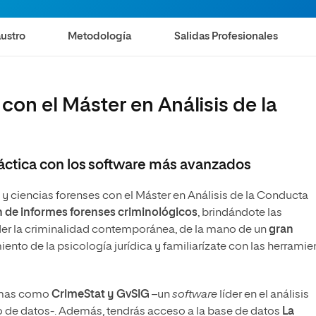
Maestría Universitaria en Ciberdelincuencia
ustro
Metodología
Salidas Profesionales
 con el Máster en Análisis de la
áctica con los software más avanzados
 y ciencias forenses con el Máster en Análisis de la Conducta
 de informes forenses criminológicos
, brindándote las
er la criminalidad contemporánea, de la mano de un
gran
ento de la psicología jurídica y familiarízate con las herramie
ramas como
CrimeStat y GvSIG
–un
software
líder en el análisis
co de datos-. Además, tendrás acceso a la base de datos
La