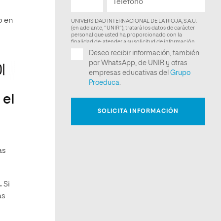
o en
 el
as
.
Si
as