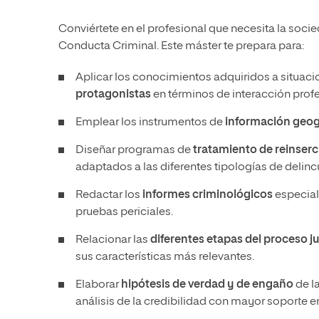
Conviértete en el profesional que necesita la socied
Conducta Criminal. Este máster te prepara para:
Aplicar los conocimientos adquiridos a situac
protagonistas
en términos de interacción profe
Emplear los instrumentos de
información geog
Diseñar programas de
tratamiento de reinserc
adaptados a las diferentes tipologías de delinc
Redactar los
informes criminológicos
especial
pruebas periciales.
Relacionar las
diferentes etapas del proceso ju
sus características más relevantes.
Elaborar
hipótesis de verdad y de engaño
de la
análisis de la credibilidad con mayor soporte e