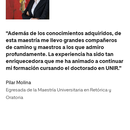
“Además de los conocimientos adquiridos, de
“E
esta maestría me llevo grandes compañeros
Or
de camino y maestros a los que admiro
un
profundamente. La experiencia ha sido tan
to
enriquecedora que me ha animado a continuar
tr
mi formación cursando el doctorado en UNIR.”
pr
Pilar Molina
Ós
Egresada de la Maestría Universitaria en Retórica y
Eg
Oratoria