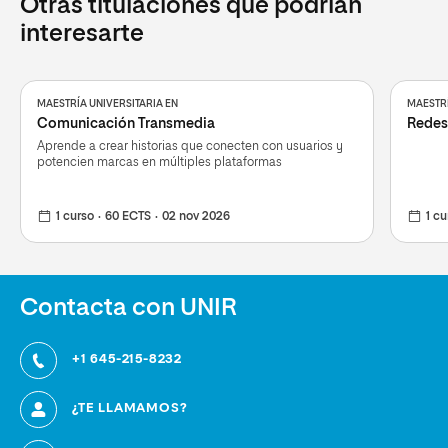
Otras titulaciones que podrían
interesarte
MAESTRÍA UNIVERSITARIA EN
MAESTRÍ
Comunicación Transmedia
Redes 
Aprende a crear historias que conecten con usuarios y
potencien marcas en múltiples plataformas
1 curso
60 ECTS
02 nov 2026
1 cu
Contacta con UNIR
+1 645-215-8232
¿TE LLAMAMOS?