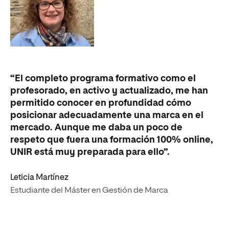
“El completo programa formativo como el
“A
profesorado, en activo y actualizado, me han
ma
permitido conocer en profundidad cómo
el
posicionar adecuadamente una marca en el
en
mercado. Aunque me daba un poco de
cr
respeto que fuera una formación 100% online,
cu
UNIR está muy preparada para ello”.
úl
má
Leticia Martínez
El
Estudiante del Máster en Gestión de Marca
Es