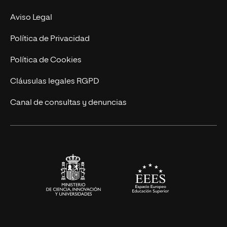
MBA
Contacto
Aviso Legal
Marketing y Comunicación
Política de Privacidad
Ingeniería
Política de Cookies
Diseño
Cláusulas legales RGPD
Ciencias de la Salud
Canal de consultas y denuncias
Artes y Humanidades