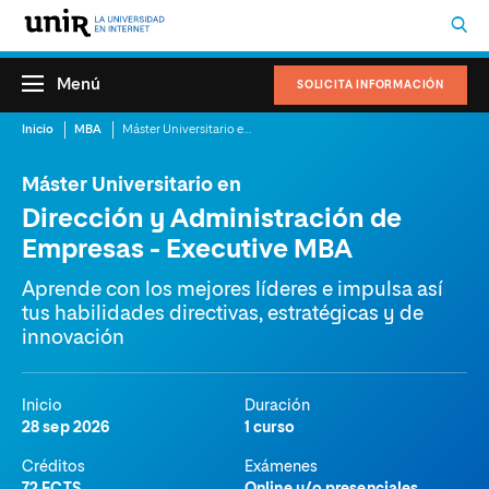
Menú
SOLICITA INFORMACIÓN
Inicio
MBA
Máster Universitario en Dirección y Administración de Empresas – Executive MBA
Máster Universitario en
Dirección y Administración de
Empresas - Executive MBA
Aprende con los mejores líderes e impulsa así
tus habilidades directivas, estratégicas y de
innovación
Inicio
Duración
28 sep 2026
1 curso
Créditos
Exámenes