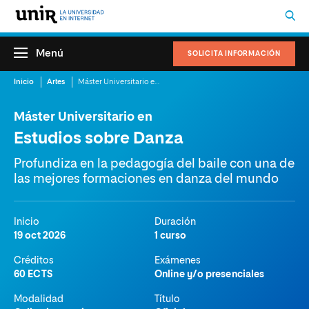
Menú
SOLICITA INFORMACIÓN
Inicio
Artes
Máster Universitario en Estudios sobre Danza
Máster Universitario en
Estudios sobre Danza
Profundiza en la pedagogía del baile con una de
las mejores formaciones en danza del mundo
Inicio
Duración
19 oct 2026
1 curso
Créditos
Exámenes
60 ECTS
Online y/o presenciales
Modalidad
Título