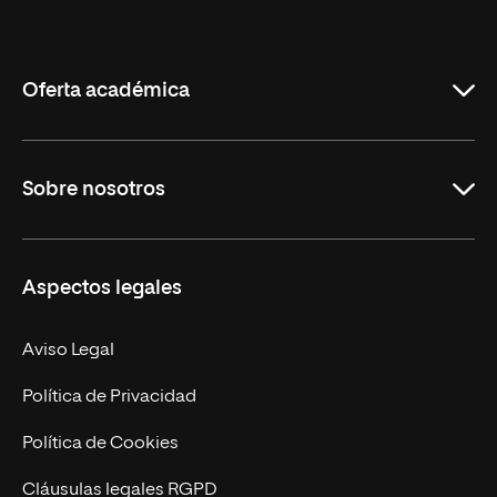
Internacional
de
La
Rioja
Oferta académica
Educación
Sobre nosotros
Derecho
Ciencias de la Seguridad
Misión y Valores
Aspectos legales
Empresa
Nuestro Equipo
MBA
Contacto
Aviso Legal
Marketing y Comunicación
Política de Privacidad
Ingeniería
Política de Cookies
Diseño
Cláusulas legales RGPD