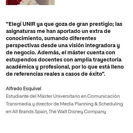
“E
“Elegí UNIR ya que goza de gran prestigio; las
fo
asignaturas me han aportado un extra de
de
conocimiento, sumando diferentes
co
perspectivas desde una visión integradora y
re
de negocio. Además, el máster cuenta con
or
estupendos docentes con amplia trayectoria
vi
académica y profesional, por lo que está lleno
sa
de referencias reales a casos de éxito”.
ex
Alfredo Esquivel
Om
Estudiante del Máster Universitario en Comunicación
Es
Transmedia y director de Media Planning & Scheduling
Tr
en All Brands Spain, The Walt Disney Company
Mi