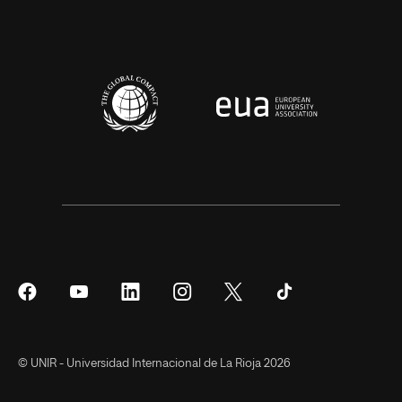
Síguenos
Síguenos
Síguenos
Síguenos
Síguenos
Síguenos
en
en
en
en
en
en
Facebook
YouTube
LinkedIn
Instagram
Twitter
Tiktok
© UNIR - Universidad Internacional de La Rioja 2026