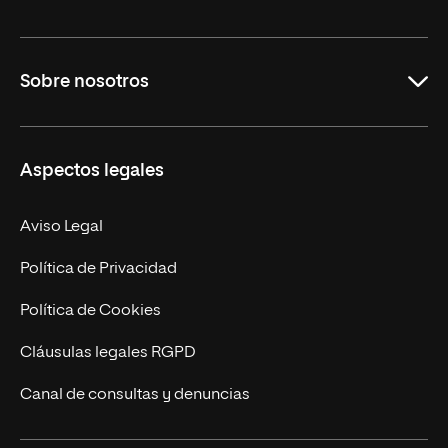
Educación
Sobre nosotros
Derecho
Ciencias de la Seguridad
Misión y Valores
Aspectos legales
Empresa
Nuestro Equipo
MBA
Contacto
Aviso Legal
Marketing y Comunicación
Política de Privacidad
Ingeniería
Política de Cookies
Diseño
Cláusulas legales RGPD
Ciencias de la Salud
Canal de consultas y denuncias
Artes y Humanidades