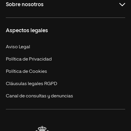
Sobre nosotros
Derecho
Ciencias de la Seguridad
Misión y Valores
Aspectos legales
Empresa
Nuestro Equipo
MBA
Contacto
Aviso Legal
Marketing y Comunicación
Política de Privacidad
Ingeniería
Política de Cookies
Diseño
Cláusulas legales RGPD
Ciencias de la Salud
Canal de consultas y denuncias
Artes y Humanidades