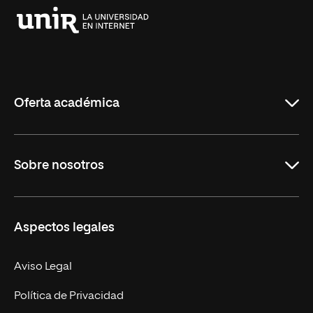
Universidad
Internacional
de
La
Rioja
Oferta académica
Educación
Sobre nosotros
Derecho
Ciencias de la Seguridad
Misión y Valores
Aspectos legales
Empresa
Nuestro Equipo
MBA
Contacto
Aviso Legal
Marketing y Comunicación
Política de Privacidad