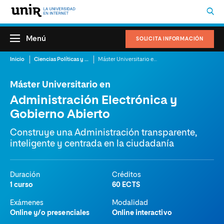
Menú
SOLICITA INFORMACIÓN
Inicio
Ciencias Políticas y Relaciones Internacionales
Máster Universitario en Administración Electrónica y Gobierno Abierto
Máster Universitario en
Administración Electrónica y
Gobierno Abierto
Construye una Administración transparente,
inteligente y centrada en la ciudadanía
Duración
Créditos
1 curso
60 ECTS
Exámenes
Modalidad
Online y/o presenciales
Online interactivo