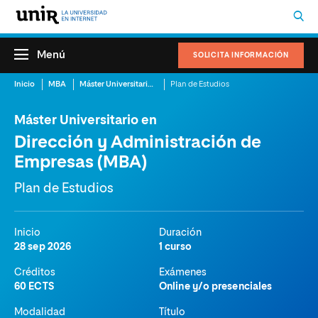
Menú
SOLICITA INFORMACIÓN
Inicio
MBA
Máster Universitario en Dirección y Administración de Empresas (MBA)
Plan de Estudios
Máster Universitario en
Dirección y Administración de
Empresas (MBA)
Plan de Estudios
Inicio
Duración
28 sep 2026
1 curso
Créditos
Exámenes
60 ECTS
Online y/o presenciales
Modalidad
Título