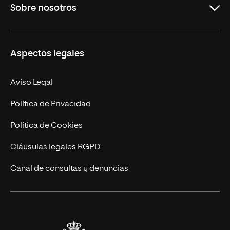
Sobre nosotros
Derecho
Ciencias de la Seguridad
Misión y Valores
Aspectos legales
Empresa
Nuestro Equipo
MBA
Contacto
Aviso Legal
Marketing y Comunicación
Política de Privacidad
Ingeniería
Política de Cookies
Diseño
Cláusulas legales RGPD
Ciencias de la Salud
Canal de consultas y denuncias
Artes y Humanidades