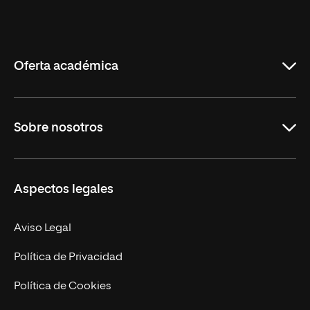
Universidad
Internacional
de
La
Rioja
Oferta académica
Educación
Sobre nosotros
Derecho
Ciencias de la Seguridad
Misión y Valores
Aspectos legales
Empresa
Nuestro Equipo
MBA
Contacto
Aviso Legal
Marketing y Comunicación
Política de Privacidad
Ingeniería
Política de Cookies
Diseño