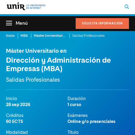
Menú
SOLICITA INFORMACIÓN
Inicio
MBA
Máster Universitario en Dirección y Administración de Empresas (MBA)
Salidas Profesionales
Máster Universitario en
Dirección y Administración de
Empresas (MBA)
Salidas Profesionales
Inicio
Duración
28 sep 2026
1 curso
Créditos
Exámenes
60 ECTS
Online y/o presenciales
Modalidad
Título