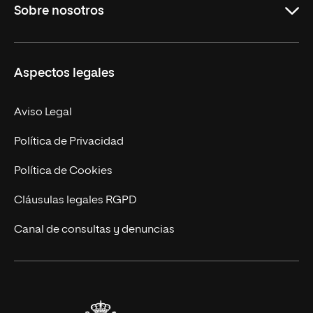
Sobre nosotros
Derecho
Ciencias de la Seguridad
Misión y Valores
Aspectos legales
Empresa
Nuestro Equipo
MBA
Contacto
Aviso Legal
Marketing y Comunicación
Política de Privacidad
Ingeniería
Política de Cookies
Diseño
Cláusulas legales RGPD
Ciencias de la Salud
Canal de consultas y denuncias
Artes y Humanidades