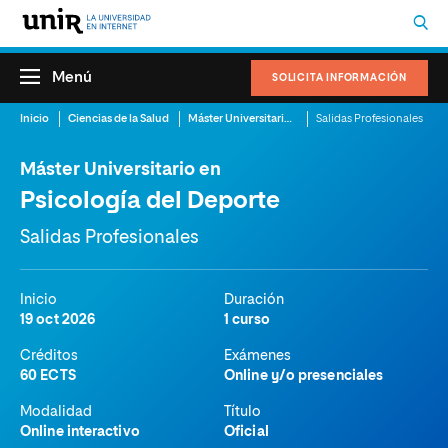
Menú
SOLICITA INFORMACIÓN
Inicio
Ciencias de la Salud
Máster Universitario en Psicología del Deporte
Salidas Profesionales
Máster Universitario en
Psicología del Deporte
Salidas Profesionales
Inicio
Duración
19 oct 2026
1 curso
Créditos
Exámenes
60 ECTS
Online y/o presenciales
Modalidad
Título
Online interactivo
Oficial