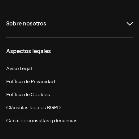
Educación
Sobre nosotros
Derecho
Ciencias de la Seguridad
Misión y Valores
Aspectos legales
Empresa
Nuestro Equipo
MBA
Contacto
Aviso Legal
Marketing y Comunicación
Política de Privacidad
Ingeniería
Política de Cookies
Diseño
Cláusulas legales RGPD
Ciencias de la Salud
Canal de consultas y denuncias
Artes y Humanidades