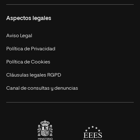
Ciencias de la Seguridad
Misión y Valores
Aspectos legales
Empresa
Nuestro Equipo
MBA
Contacto
Aviso Legal
Marketing y Comunicación
Política de Privacidad
Ingeniería
Política de Cookies
Diseño
Cláusulas legales RGPD
Ciencias de la Salud
Canal de consultas y denuncias
Artes y Humanidades