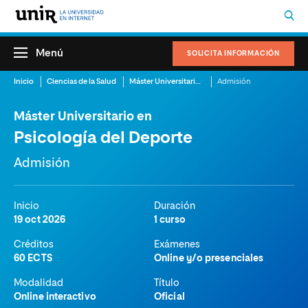
Menú
SOLICITA INFORMACIÓN
Inicio
Ciencias de la Salud
Máster Universitario en Psicología del Deporte
Admisión
Máster Universitario en
Psicología del Deporte
Admisión
Inicio
Duración
19 oct 2026
1 curso
Créditos
Exámenes
60 ECTS
Online y/o presenciales
Modalidad
Título
Online interactivo
Oficial