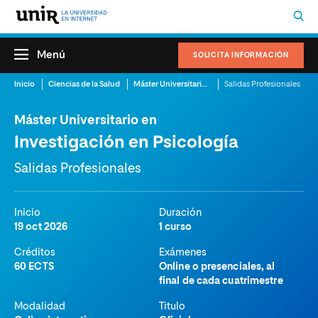
Menú
SOLICITA INFORMACIÓN
Inicio
Ciencias de la Salud
Máster Universitario en Investigación en Psicología
Salidas Profesionales
Máster Universitario en
Investigación en Psicología
Salidas Profesionales
Inicio
Duración
19 oct 2026
1 curso
Créditos
Exámenes
60 ECTS
Online o presenciales, al
final de cada cuatrimestre
Modalidad
Titulo