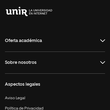
Universidad
Internacional
de
La
Rioja
Oferta académica
Educación
Sobre nosotros
Derecho
Ciencias de la Seguridad
Misión y Valores
Aspectos legales
Empresa
Nuestro Equipo
MBA
Contacto
Aviso Legal
Marketing y Comunicación
Política de Privacidad