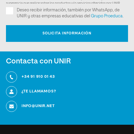
Contacta con UNIR
+34 91 910 01 43
¿TE LLAMAMOS?
INFO@UNIR.NET