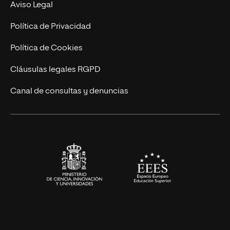
MBA
Contacto
Aviso Legal
Marketing y Comunicación
Política de Privacidad
Ingeniería
Política de Cookies
Diseño
Cláusulas legales RGPD
Ciencias de la Salud
Canal de consultas y denuncias
Artes y Humanidades