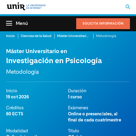
Menú
SOLICITA INFORMACIÓN
Inicio
Ciencias de la Salud
Máster Universitario en Investigación en Psicología
Metodología
Máster Universitario en
Investigación en Psicología
Metodología
Inicio
Duración
19 oct 2026
1 curso
Créditos
Exámenes
60 ECTS
Online o presenciales, al
final de cada cuatrimestre
Modalidad
Titulo