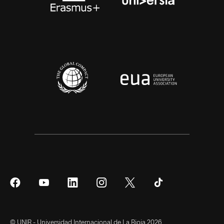
Síguenos
Síguenos
Síguenos
Síguenos
Síguenos
Síguenos
en
en
en
en
en
en
Facebook
YouTube
LinkedIn
Instagram
Twitter
Tiktok
© UNIR - Universidad Internacional de La Rioja 2026