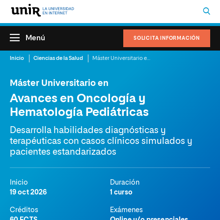
Menú
SOLICITA INFORMACIÓN
Inicio
Ciencias de la Salud
Máster Universitario en Avances en Oncología y Hematología Pediátricas
Máster Universitario en
Avances en Oncología y
Hematología Pediátricas
Desarrolla habilidades diagnósticas y
terapéuticas con casos clínicos simulados y
pacientes estandarizados
Inicio
Duración
19 oct 2026
1 curso
Créditos
Exámenes