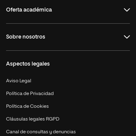
Rioja
Oferta académica
Educación
Sobre nosotros
Derecho
Ciencias de la Seguridad
Misión y Valores
Aspectos legales
Empresa
Nuestro Equipo
MBA
Contacto
Aviso Legal
Marketing y Comunicación
Política de Privacidad
Ingeniería
Política de Cookies
Diseño
Cláusulas legales RGPD
Ciencias de la Salud
Canal de consultas y denuncias