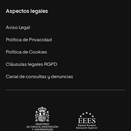
Ciencias de la Seguridad
Misión y Valores
Aspectos legales
Empresa
Nuestro Equipo
MBA
Contacto
Aviso Legal
Marketing y Comunicación
Política de Privacidad
Ingeniería
Política de Cookies
Diseño
Cláusulas legales RGPD
Ciencias de la Salud
Canal de consultas y denuncias
Artes y Humanidades