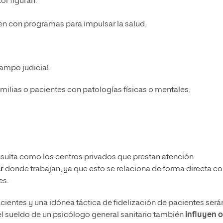
tor figuran:
en con programas para impulsar la salud.
ampo judicial.
milias o pacientes con patologías físicas o mentales.
nsulta como los centros privados que prestan atención
r
donde trabajan, ya que esto se relaciona de forma directa co
es.
acientes y una idónea táctica de fidelización de pacientes será
el sueldo de un psicólogo general sanitario también
influyen o