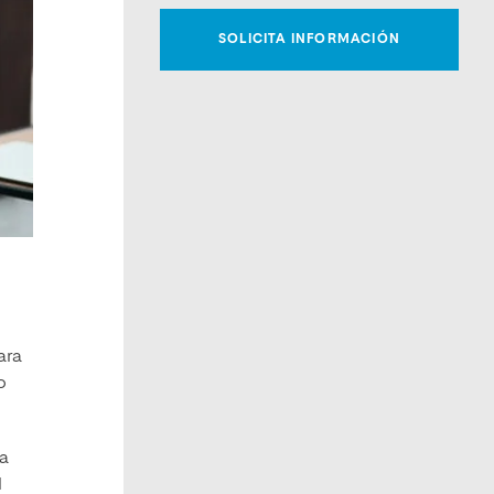
ara
o
la
l