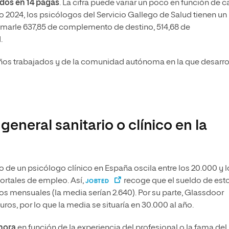
idos en 14 pagas
. La cifra puede variar un poco en función de 
 2024, los psicólogos del Servicio Gallego de Salud tienen un
sumarle 637,85 de complemento de destino, 514,68 de
.
s años trabajados y de la comunidad autónoma en la que desarro
eneral sanitario o clínico en la
o de un psicólogo clínico en España oscila entre los 20.000 y l
ortales de empleo. Así,
recoge que el sueldo de est
JOBTED
tos mensuales (la media serían 2.640). Por su parte, Glassdoor
ros, por lo que la media se situaría en 30.000 al año.
 hora
en función de la experiencia del profesional o la fama del