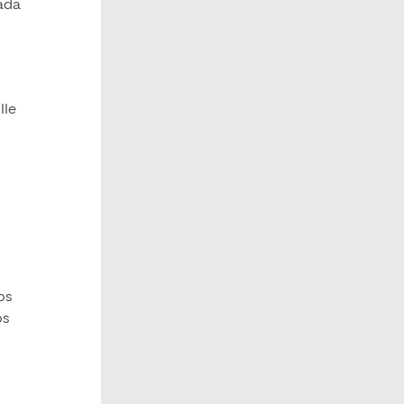
cada
lle
os
os