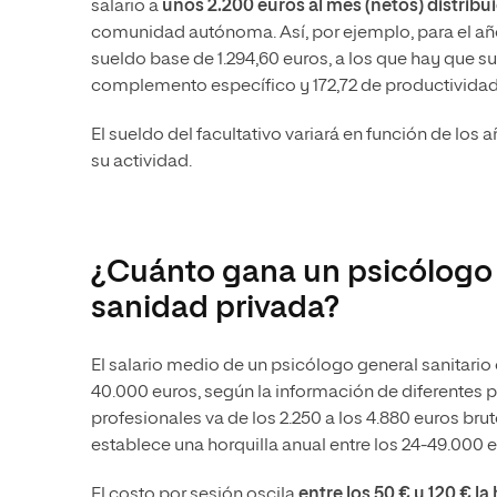
salario a
unos 2.200 euros al mes (netos) distribu
comunidad autónoma. Así, por ejemplo, para el año
sueldo base de 1.294,60 euros, a los que hay que 
complemento específico y 172,72 de productividad
El sueldo del facultativo variará en función de lo
su actividad.
¿Cuánto gana un psicólogo g
sanidad privada?
El salario medio de un psicólogo general sanitario 
40.000 euros, según la información de diferentes p
profesionales va de los 2.250 a los 4.880 euros bru
establece una horquilla anual entre los 24-49.000 eu
El costo por sesión oscila
entre los 50 € y 120 € la