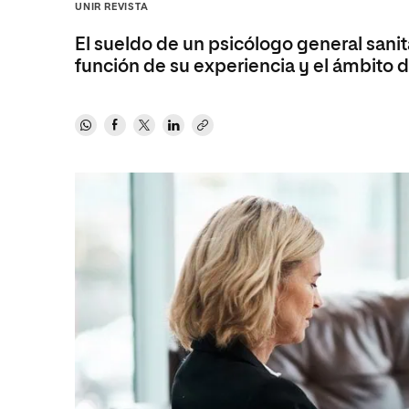
Ciencias de la Salud
Ingeniería y Tecnología
Grupo Educativo Proeduca
UNIR REVISTA
Ciencias Sociales
Diseño
El sueldo de un psicólogo general sanita
función de su experiencia y el ámbito d
Humanidades
Ciencias de la Salud
Artes
Ciencias Sociales
Música
Humanidades
Artes
Música