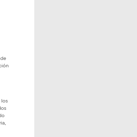
 de
ción
 los
dos
ado
ia,