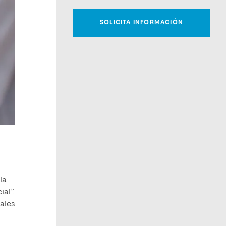
la
al”.
nales