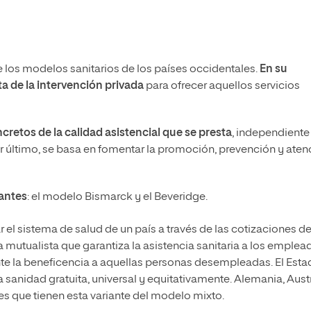
e los modelos sanitarios de los países occidentales.
En su
ta de la intervención privada
para ofrecer aquellos servicios
retos de la calidad asistencial que se presta
, independiente
por último, se basa en fomentar la promoción, prevención y aten
iantes
: el modelo Bismarck y el Beveridge.
 el sistema de salud de un país a través de las cotizaciones de
 mutualista que garantiza la asistencia sanitaria a los emplea
nte la beneficencia a aquellas personas desempleadas. El Est
sanidad gratuita, universal y equitativamente. Alemania, Austr
es que tienen esta variante del modelo mixto.