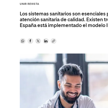
Ciencias de la Salud
Ingeniería y Tecnología
Grupo Educativo Proeduca
UNIR REVISTA
Ciencias Sociales
Diseño
Los sistemas sanitarios son esenciales
Humanidades
Ciencias de la Salud
atención sanitaria de calidad. Existen t
España está implementado el modelo 
Artes
Ciencias Sociales
Música
Humanidades
Artes
Música