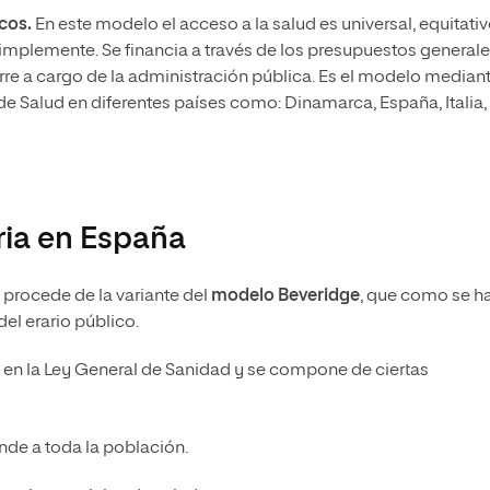
icos.
En este modelo el acceso a la salud es universal, equitativ
o implemente. Se financia a través de los presupuestos general
orre a cargo de la administración pública. Es el modelo mediant
de Salud en diferentes países como: Dinamarca, España, Italia,
ria en España
 procede de la variante del
modelo Beveridge
, que como se h
el erario público.
 en la Ley General de Sanidad y se compone de ciertas
ende a toda la población.