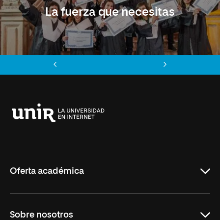
La fuerza que necesitas
Anterior
Siguiente
Universidad
Internacional
de
La
Rioja
Oferta académica
Educación
Sobre nosotros
Derecho