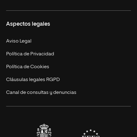
Ciencias de la Seguridad
Misión y Valores
Aspectos legales
Empresa
Nuestro Equipo
MBA
Contacto
Aviso Legal
Marketing y Comunicación
Política de Privacidad
Ingeniería
Política de Cookies
Diseño
Cláusulas legales RGPD
Ciencias de la Salud
Canal de consultas y denuncias
Artes y Humanidades