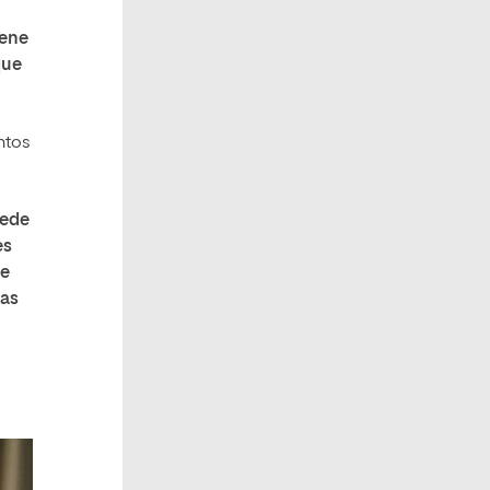
iene
que
ntos
uede
es
re
bas