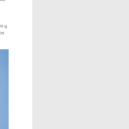
lo y
sos