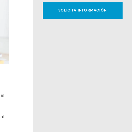
del
 al