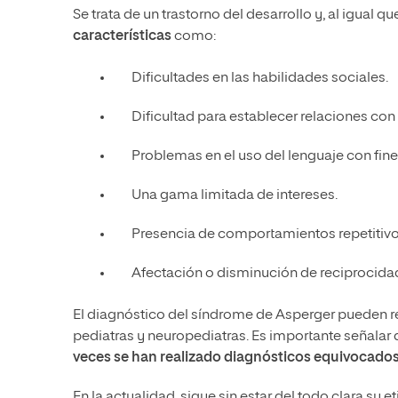
Se trata de un trastorno del desarrollo y, al igual 
características
como:
Dificultades en las habilidades sociales.
Dificultad para establecer relaciones con 
Problemas en el uso del lenguaje con fin
Una gama limitada de intereses.
Presencia de comportamientos repetitivo
Afectación o disminución de reciprocida
El diagnóstico del síndrome de Asperger pueden re
pediatras y neuropediatras. Es importante señala
veces se han realizado diagnósticos equivocado
En la actualidad, sigue sin estar del todo clara su 