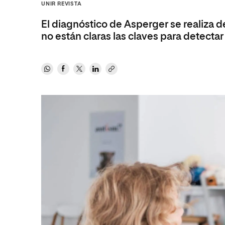
Ciencias de la Salud
Ingeniería y Tecnología
Grupo Educativo Proeduca
UNIR REVISTA
Ciencias Sociales
Diseño
El diagnóstico de Asperger se realiza d
no están claras las claves para detecta
Humanidades
Ciencias de la Salud
Artes
Ciencias Sociales
Música
Humanidades
Artes
Música