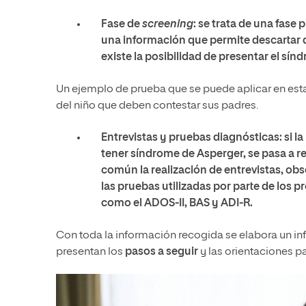
Fase de
screening
:
se trata de una
fase p
una información que permite descartar qu
existe la posibilidad de presentar el sín
Un ejemplo de prueba que se puede aplicar en est
del niño que deben contestar sus padres.
Entrevistas y pruebas diagnósticas:
si l
tener síndrome de Asperger, se pasa a r
común la realización de entrevistas, obs
las pruebas utilizadas por parte de los 
como el ADOS-II, BAS y ADI-R.
Con toda la información recogida se elabora un inf
presentan los
pasos a seguir
y las orientaciones pa