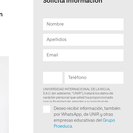
Solicita información
n