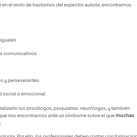
que en el resto de trastornos del espectro autista, encontramos
iguales.
es comunicativos.
s y perseverantes.
d social o emocional.
alizarlo los psicólogos, psiquiatras, neurólogos, y también
r que nos encontramos ante un síndrome sobre el que
muchas
s
.
etiología. Por ello, los profesionales deben contar con formacio