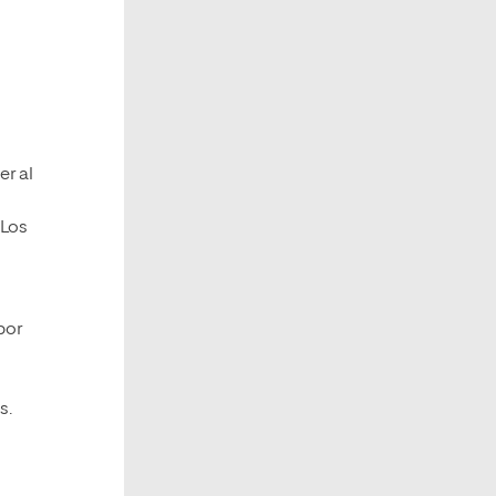
er al
 Los
por
s.