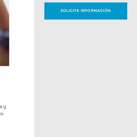
a y
ro