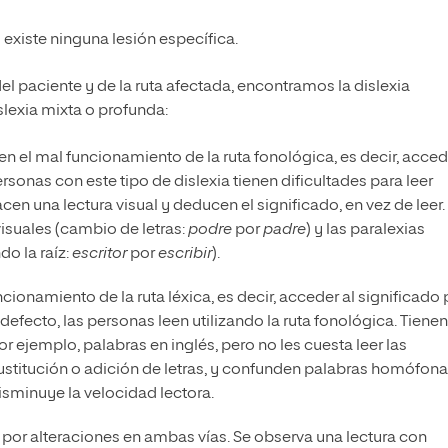
 existe ninguna lesión específica.
 paciente y de la ruta afectada, encontramos la dislexia
islexia mixta o profunda:
en el mal funcionamiento de la ruta fonológica, es decir, acced
ersonas con este tipo de dislexia tienen dificultades para leer
en una lectura visual y deducen el significado, en vez de leer.
isuales (cambio de letras:
podre
por
padre
) y las paralexias
o la raíz:
escritor
por
escribir
).
cionamiento de la ruta léxica, es decir, acceder al significado 
defecto, las personas leen utilizando la ruta fonológica. Tienen
por ejemplo, palabras en inglés, pero no les cuesta leer las
ustitución o adición de letras, y confunden palabras homófona
sminuye la velocidad lectora.
 por alteraciones en ambas vías. Se observa una lectura con