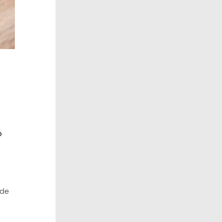
o
 de