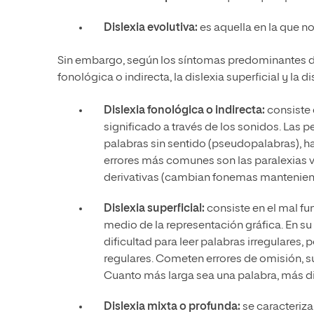
Dislexia evolutiva:
es aquella en la que no
Sin embargo, según los síntomas predominantes del
fonológica o indirecta, la dislexia superficial y la d
Dislexia fonológica o indirecta:
consiste 
significado a través de los sonidos. Las p
palabras sin sentido (pseudopalabras), hac
errores más comunes son las paralexias v
derivativas (cambian fonemas manteniend
Dislexia superficial:
consiste en el mal fun
medio de la representación gráfica. En su 
dificultad para leer palabras irregulares, 
regulares. Cometen errores de omisión, s
Cuanto más larga sea una palabra, más di
Dislexia mixta o profunda:
se caracteriza