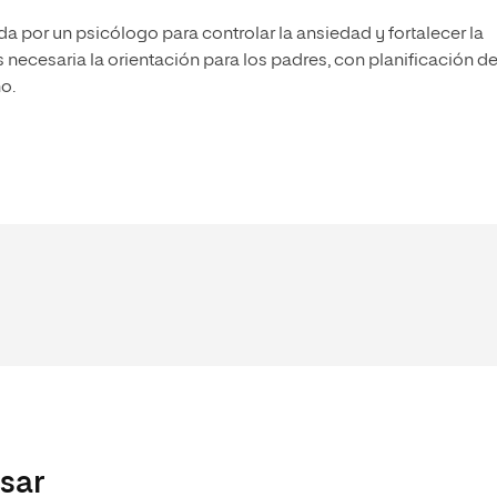
da por un psicólogo para controlar la ansiedad y fortalecer la
s necesaria la orientación para los padres, con planificación d
o.
esar