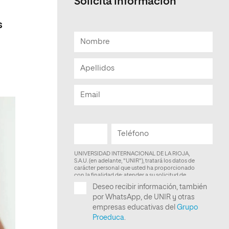
Solicita información
s