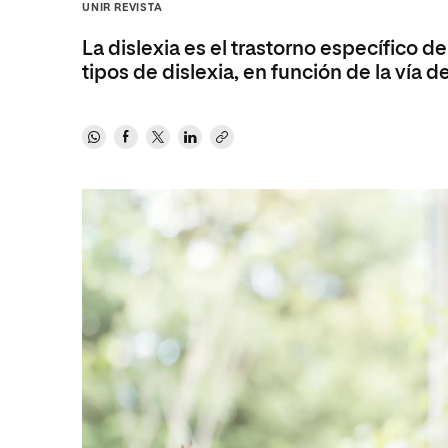
Ciencias de la Salud
Ingeniería y Tecnología
Grupo Educativo Proeduca
UNIR REVISTA
Ciencias Sociales
Diseño
La dislexia es el trastorno específico
tipos de dislexia, en función de la vía d
Humanidades
Ciencias de la Salud
Artes
Ciencias Sociales
Música
Humanidades
Artes
Música