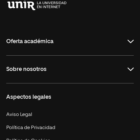
Universidad
Internacional
de
La
Rioja
Oferta académica
Educación
Sobre nosotros
Derecho
Ciencias de la Seguridad
Misión y Valores
Aspectos legales
Empresa
Nuestro Equipo
MBA
Contacto
Aviso Legal
Marketing y Comunicación
Política de Privacidad
Ingeniería