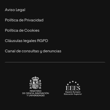
MBA
Contacto
Aviso Legal
Marketing y Comunicación
Política de Privacidad
Ingeniería
Política de Cookies
Diseño
Cláusulas legales RGPD
Ciencias de la Salud
Canal de consultas y denuncias
Artes y Humanidades