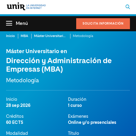
Menú
SOLICITA INFORMACIÓN
Inicio
MBA
Máster Universitario en Dirección y Administración de Empresas (MBA)
Metodología
Máster Universitario en
Dirección y Administración de
Empresas (MBA)
Metodología
Inicio
Duración
28 sep 2026
1 curso
Créditos
Exámenes
60 ECTS
Online y/o presenciales
Modalidad
Título