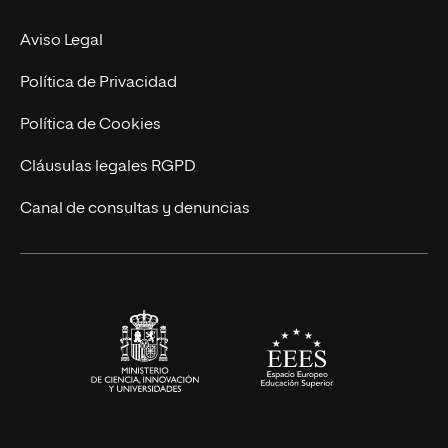
MBA
Contacto
Aviso Legal
Marketing y Comunicación
Política de Privacidad
Ingeniería
Política de Cookies
Diseño
Cláusulas legales RGPD
Ciencias de la Salud
Canal de consultas y denuncias
Artes y Humanidades