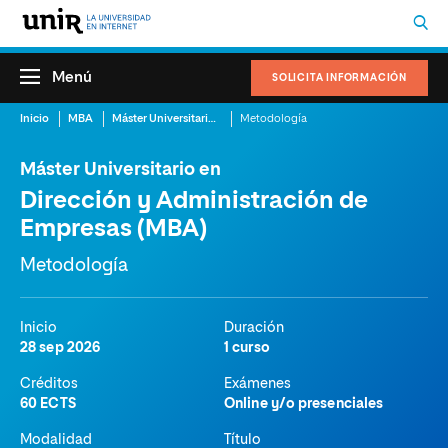
Menú
SOLICITA INFORMACIÓN
Inicio
MBA
Máster Universitario en Dirección y Administración de Empresas (MBA)
Metodología
Máster Universitario en
Dirección y Administración de
Empresas (MBA)
Metodología
Inicio
Duración
28 sep 2026
1 curso
Créditos
Exámenes
60 ECTS
Online y/o presenciales
Modalidad
Título