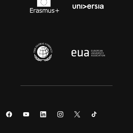
Síguenos
Síguenos
Síguenos
Síguenos
Síguenos
Síguenos
en
en
en
en
en
en
Facebook
YouTube
LinkedIn
Instagram
Twitter
Tiktok