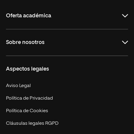
La
Rioja
Oferta académica
Educación
Sobre nosotros
Derecho
Ciencias de la Seguridad
Misión y Valores
Aspectos legales
Empresa
Nuestro Equipo
MBA
Contacto
Aviso Legal
Marketing y Comunicación
Política de Privacidad
Ingeniería
Política de Cookies
Diseño
Cláusulas legales RGPD
Ciencias de la Salud