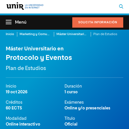
Menú
SOLICITA INFORMACIÓN
Inicio
Marketing y Comunicación
Máster Universitario en Protocolo y Eventos
Plan de Estudios
Máster Universitario en
Protocolo y Eventos
Plan de Estudios
Inicio
Duración
19 oct 2026
1 curso
Créditos
Exámenes
60 ECTS
Online y/o presenciales
Modalidad
Título
Online interactivo
Oficial