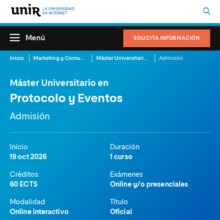
Menú
SOLICITA INFORMACIÓN
Inicio
Marketing y Comunicación
Máster Universitario en Protocolo y Eventos
Admisión
Máster Universitario en
Protocolo y Eventos
Admisión
Inicio
Duración
19 oct 2026
1 curso
Créditos
Exámenes
60 ECTS
Online y/o presenciales
Modalidad
Título
Online interactivo
Oficial