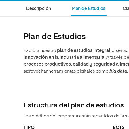
Ciencias de la Salud
Ingeniería y Tecnología
Grupo Educativo Proeduca
Descripción
Plan de Estudios
Cla
Ciencias Sociales
Diseño
Humanidades
Ciencias de la Salud
Artes
Ciencias Sociales
Plan de Estudios
Música
Humanidades
Explora nuestro
plan de estudios integral
, diseña
Artes
innovación en la industria alimentaria.
A través de
Música
procesos productivos, calidad y seguridad alime
aprovechar herramientas digitales como
big data
Estructura del plan de estudios
Los créditos del programa están repartidos de la s
TIPO
ECTS