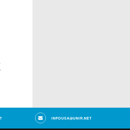
a
a
?
INFOUSA@UNIR.NET