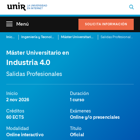
Menú
SOLICITA INFORMACIÓN
Inicio
Ingeniería y Tecnología
Máster Universitario en Industria 4.0
Salidas Profesionales
Máster Universitario en
Industria 4.0
Salidas Profesionales
Inicio
Duración
2 nov 2026
1 curso
Créditos
Exámenes
60 ECTS
Online y/o presenciales
Modalidad
Título
Online interactivo
Oficial