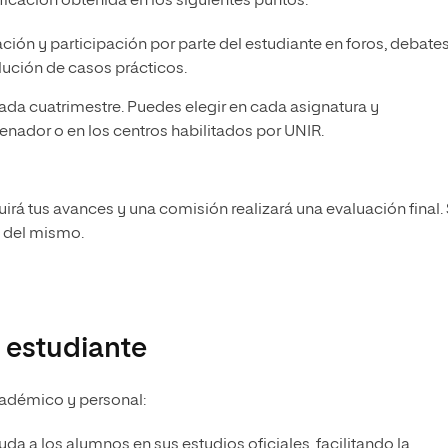
ficación obtenida en los siguientes puntos:
ración y participación por parte del estudiante en foros, debate
lución de casos prácticos.
cada cuatrimestre. Puedes elegir en cada asignatura y
denador o en los centros habilitados por UNIR.
uirá tus avances y una comisión realizará una evaluación final.
l del mismo.
 estudiante
adémico y personal:
da a los alumnos en sus estudios oficiales, facilitando la