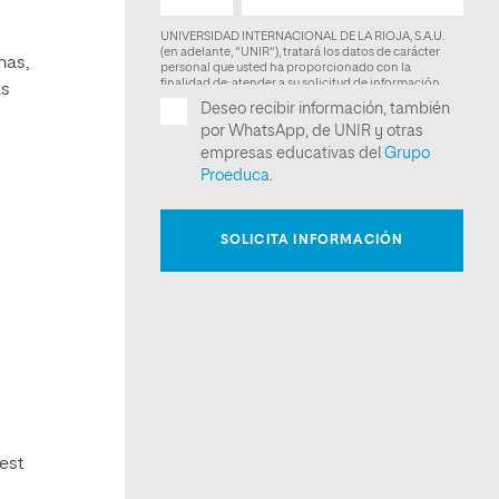
nas,
as
s
est