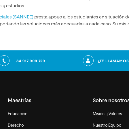
a y estudios.
ciales (SANNEE)
presta apoyo a los estudiantes en situación d
aportando las soluciones más adecuadas a cada caso. Su misi
+34 917 909 729
¿TE LLAMAMOS
Maestrías
Sobre nosotro
Educación
Misión y Valores
Derecho
Nuestro Equipo