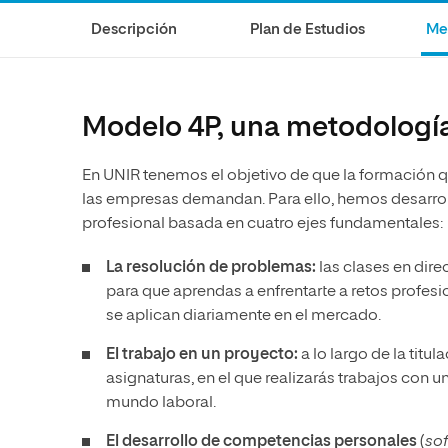
Ciencias de la Salud
Ingeniería y Tecnología
Grupo Educativo Proeduca
Descripción
Plan de Estudios
Me
Ciencias Sociales
Diseño
Humanidades
Ciencias de la Salud
Artes
Ciencias Sociales
Modelo 4P, una metodología
Música
Humanidades
En UNIR tenemos el objetivo de que la formación qu
Artes
las empresas demandan. Para ello, hemos desarrol
Música
profesional basada en cuatro ejes fundamentales:
La resolución de problemas:
las clases en dir
para que aprendas a enfrentarte a retos profesi
se aplican diariamente en el mercado.
El trabajo en un proyecto:
a lo largo de la titu
asignaturas, en el que realizarás trabajos con 
mundo laboral.
El desarrollo de competencias
personales
(
sof