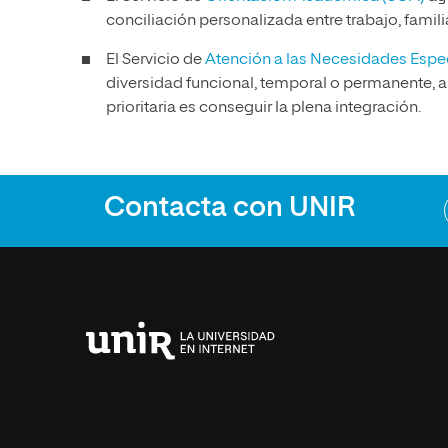
conciliación personalizada entre trabajo, famili
El Servicio de
Atención a las Necesidades Espe
diversidad funcional, temporal o permanente, 
prioritaria es conseguir la plena integración.
Contacta con UNIR
Universidad
Internacional
de
La
Rioja