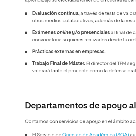
aprendizaje se efectuará teniendo en cuenta la cali
Evaluación continua
, a través de tests de valo
otros medios colaborativos, además de la reso
Exámenes
online
y/o presenciales
al final de 
convocatoria si quieres realizarlos desde tu or
Prácticas externas en empresas.
Trabajo Final de Máster.
El director del TFM seg
valorará tanto el proyecto como la defensa ora
Departamentos de apoyo al
Contamos con servicios de apoyo en el ámbito ac
El Servicio de
Orientación Académica (SOA)
ayu