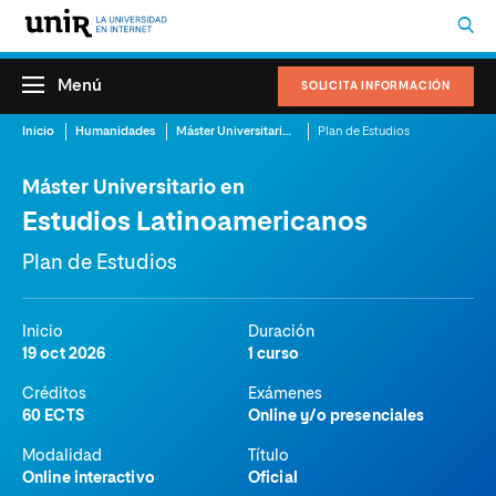
Menú
SOLICITA INFORMACIÓN
Inicio
Humanidades
Máster Universitario en Estudios Latinoamericanos
Plan de Estudios
Máster Universitario en
Estudios Latinoamericanos
Plan de Estudios
Inicio
Duración
19 oct 2026
1 curso
Créditos
Exámenes
60 ECTS
Online y/o presenciales
Modalidad
Título
Online interactivo
Oficial