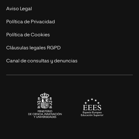
MBA
Contacto
Aviso Legal
Marketing y Comunicación
Política de Privacidad
Ingeniería
Política de Cookies
Diseño
Cláusulas legales RGPD
Ciencias de la Salud
Canal de consultas y denuncias
Artes y Humanidades