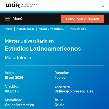
Menú
SOLICITA INFORMACIÓN
Inicio
Humanidades
Máster Universitario en Estudios Latinoamericanos
Metodología
Máster Universitario en
Estudios Latinoamericanos
Metodología
Inicio
Duración
19 oct 2026
1 curso
Créditos
Exámenes
60 ECTS
Online y/o presenciales
Modalidad
Título
Online interactivo
Oficial