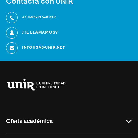
Contacta con UNIR
+1 645-215-8232
¿TE LLAMAMOS?
INFOUSA@UNIR.NET
Universidad
Internacional
de
La
Rioja
Oferta académica