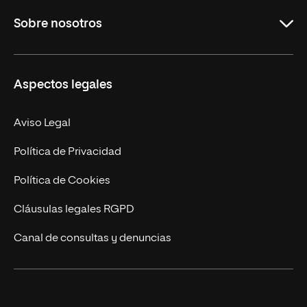
Educación
Sobre nosotros
Derecho
Ciencias de la Seguridad
Misión y Valores
Aspectos legales
Empresa
Nuestro Equipo
MBA
Contacto
Aviso Legal
Marketing y Comunicación
Política de Privacidad
Ingeniería
Política de Cookies
Diseño
Cláusulas legales RGPD
Ciencias de la Salud
Canal de consultas y denuncias
Artes y Humanidades