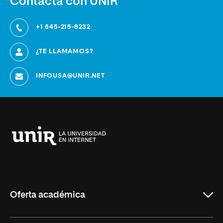
Contacta con UNIR
+1 645-215-8232
¿TE LLAMAMOS?
INFOUSA@UNIR.NET
Universidad
Internacional
de
La
Rioja
Oferta académica