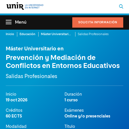
Menú
SOLICITA INFORMACIÓN
Inicio
Educación
Máster Universitario en Prevención y Mediación de Conflictos en Entornos Educativos
Salidas Profesionales
Máster Universitario en
Prevención y Mediación de
Conflictos en Entornos Educativos
Salidas Profesionales
Inicio
Duración
19 oct 2026
1 curso
Créditos
Exámenes
60 ECTS
Online y/o presenciales
Modalidad
Título