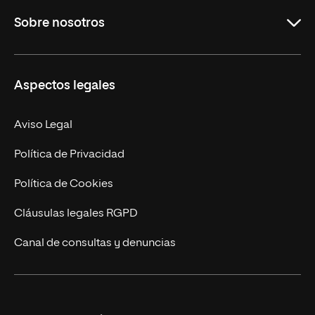
Educación
Sobre nosotros
Derecho
Ciencias de la Seguridad
Misión y Valores
Aspectos legales
Empresa
Nuestro Equipo
MBA
Contacto
Aviso Legal
Marketing y Comunicación
Política de Privacidad
Ingeniería
Política de Cookies
Diseño
Cláusulas legales RGPD
Ciencias de la Salud
Canal de consultas y denuncias
Artes y Humanidades