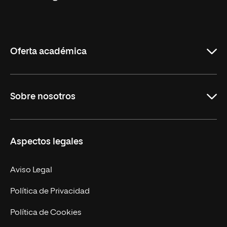
Universidad
Internacional
de
La
Rioja
Oferta académica
Educación
Sobre nosotros
Derecho
Ciencias de la Seguridad
Misión y Valores
Aspectos legales
Empresa
Nuestro Equipo
MBA
Contacto
Aviso Legal
Marketing y Comunicación
Política de Privacidad
Ingeniería
Política de Cookies