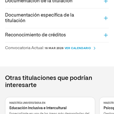
Documentación de la titulación
Documentación específica de la
titulación
Reconocimiento de créditos
Convocatoria Actual:
16 MAR 2026
VER CALENDARIO
Otras titulaciones que podrían
interesarte
MAESTRÍA UNIVERSITARIA EN
MAESTRÍ
Educación Inclusiva e Intercultural
Psico
Especialízate en una de las áreas más demandadas del
Gestion