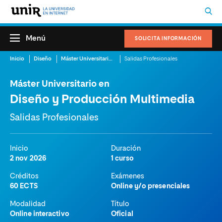
Menú
SOLICITA INFORMACIÓN
Inicio
Diseño
Máster Universitario en Diseño y Producción Multimedia
Salidas Profesionales
Máster Universitario en
Diseño y Producción Multimedia
Salidas Profesionales
Inicio
Duración
2 nov 2026
1 curso
Créditos
Exámenes
60 ECTS
Online y/o presenciales
Modalidad
Título
Online interactivo
Oficial