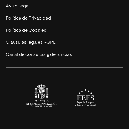
MBA
Contacto
Aviso Legal
Marketing y Comunicación
Política de Privacidad
Ingeniería
Política de Cookies
Diseño
Cláusulas legales RGPD
Ciencias de la Salud
Canal de consultas y denuncias
Artes y Humanidades