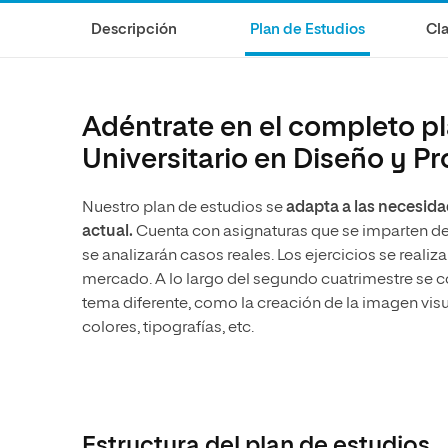
Ciencias de la Salud
Ingeniería y Tecnología
Grupo Educativo Proeduca
Descripción
Plan de Estudios
Cla
Ciencias Sociales
Diseño
Humanidades
Ciencias de la Salud
Artes
Ciencias Sociales
Adéntrate en el completo pl
Música
Humanidades
Universitario en Diseño y 
Artes
Nuestro plan de estudios se
adapta a las necesida
Música
actual.
Cuenta con asignaturas que se imparten d
se analizarán casos reales. Los ejercicios se realiz
mercado. A lo largo del segundo cuatrimestre se 
tema diferente, como la creación de la imagen visu
colores, tipografías, etc.
Estructura del plan de estudios