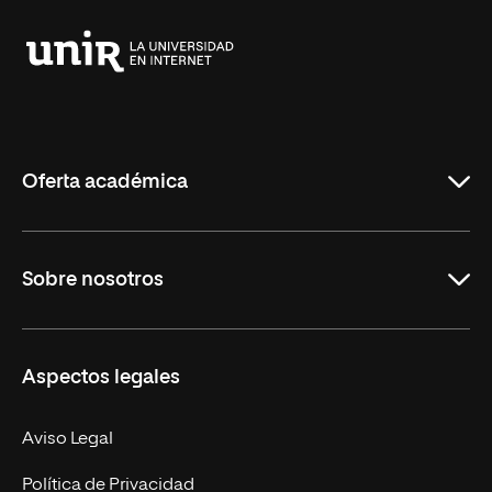
Universidad
Internacional
de
La
Rioja
Oferta académica
Educación
Sobre nosotros
Derecho
Ciencias de la Seguridad
Misión y Valores
Aspectos legales
Empresa
Nuestro Equipo
MBA
Contacto
Aviso Legal
Marketing y Comunicación
Política de Privacidad