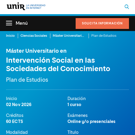
Menú
SOLICITA INFORMACIÓN
Inicio
Ciencias Sociales
Máster Universitario en Intervención Social en las Sociedades del Conocimiento
Plan de Estudios
Máster Universitario en
Intervención Social en las
Sociedades del Conocimiento
Plan de Estudios
Inicio
Duración
02 Nov 2026
1 curso
Créditos
Exámenes
60 ECTS
Online y/o presenciales
Modalidad
Título