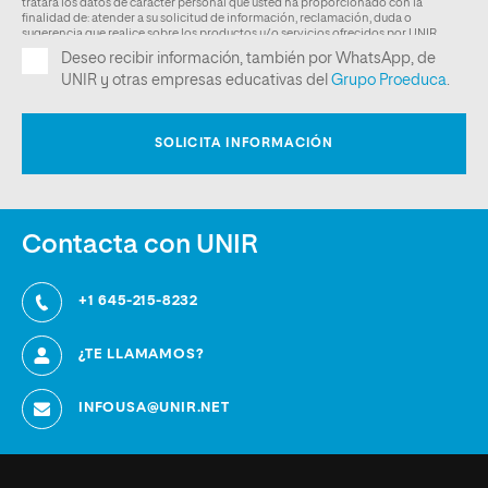
Contacta con UNIR
+1 645-215-8232
¿TE LLAMAMOS?
INFOUSA@UNIR.NET