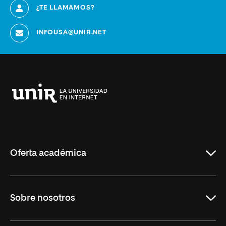
¿TE LLAMAMOS?
INFOUSA@UNIR.NET
Universidad
Internacional
de
La
Rioja
Oferta académica
Educación
Sobre nosotros
Derecho
Ciencias de la Seguridad