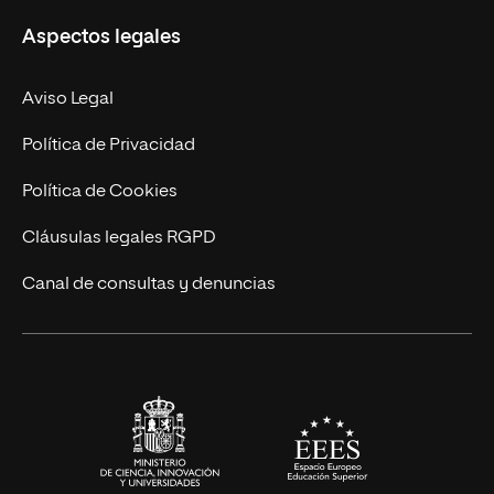
Misión y Valores
Aspectos legales
Empresa
Nuestro Equipo
MBA
Contacto
Aviso Legal
Marketing y Comunicación
Política de Privacidad
Ingeniería
Política de Cookies
Diseño
Cláusulas legales RGPD
Ciencias de la Salud
Canal de consultas y denuncias
Artes y Humanidades