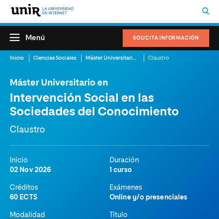
Menú
SOLICITA INFORMACIÓN
Inicio
Ciencias Sociales
Máster Universitario en Intervención Social en las Sociedades del Conocimiento
Claustro
Máster Universitario en
Intervención Social en las
Sociedades del Conocimiento
Claustro
Inicio
Duración
02 Nov 2026
1 curso
Créditos
Exámenes
60 ECTS
Online y/o presenciales
Modalidad
Título